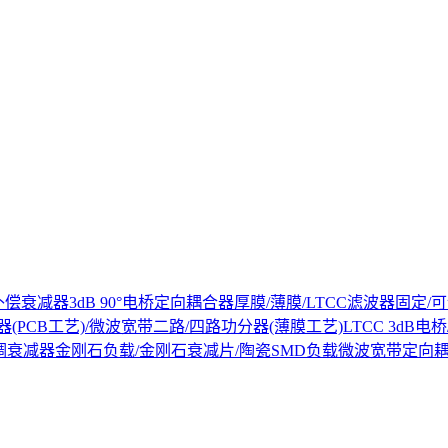
补偿衰减器
3dB 90°电桥
定向耦合器
厚膜/薄膜/LTCC滤波器
固定/可
(PCB工艺)/微波宽带二路/四路功分器(薄膜工艺)
LTCC 3dB
调衰减器
金刚石负载/金刚石衰减片/陶瓷SMD负载
微波宽带定向耦合