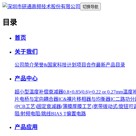
切换导航
目录
首页
关于我们
公司简介
荣誉&国家科技计划项目合作
最新产品目录
产品中心
超小型温度补偿衰减器0.8×0.85(0.6)×0.22 or 0.27mm
温度
片
电桥与定向耦合器IC&裸片
移相器与均衡器IC
二路功分器
(PCB工艺)
固定衰减器(薄膜厚膜工艺)
宽带拨动式/旋钮可
阻/射频电阻/跳线
BIAS T偏置电路
产品应用