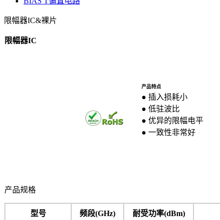
BIAS T偏置电路
限幅器IC&裸片
限幅器
IC
产品特点
● 插入损耗小
● 低驻波比
● 优异的限幅电平
● 一致性非常好
产品规格
型号
频段(GHz)
耐受功率(dBm)