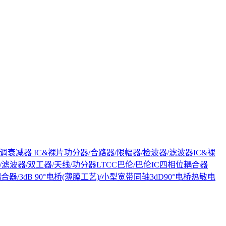
调衰减器 IC&裸片
功分器/合路器/限幅器/检波器/滤波器IC&裸
电桥/滤波器/双工器/天线/功分器
LTCC巴伦/巴伦IC
四相位耦合器
器/3dB 90°电桥(薄膜工艺)/小型宽带同轴3dD90°电桥
热敏电