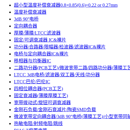
超小型温度补偿衰减器0.8×0.85(0.6)×0.22 or 0.27mm
温度补偿衰减器
3dB 90°电桥
定向耦合器
厚膜/薄膜/LTCC滤波器
固定/可调衰减器 IC&裸片
功分器/合路器/限幅器/检波器/滤波器IC&裸片
电桥与定向耦合器IC&裸片
移相器与均衡器IC
二路功分器(PCB工艺)/微波宽带二路/四路功分器(薄膜工艺
LTCC 3dB电桥/滤波器/双工器/天线/功分器
LTCC巴伦/巴伦IC
四相位耦合器(PCB工艺)
固定衰减器(薄膜厚膜工艺)
宽带拨动式/旋钮可调衰减器
金刚石负载/金刚石衰减片/陶瓷SMD负载
微波宽带定向耦合器/3dB 90°电桥(薄膜工艺)/小型宽带同轴
热敏电阻/射频电阻/跳线