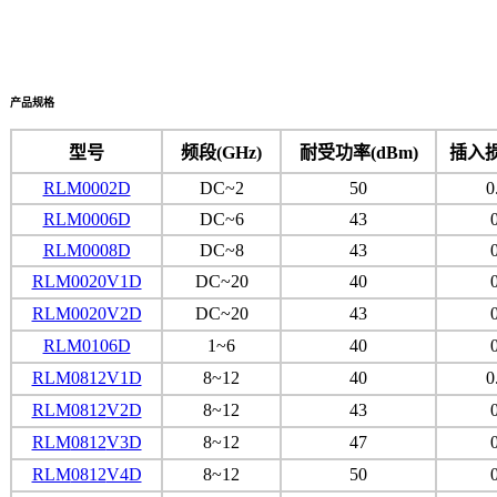
产品规格
型号
频段(GHz)
耐受功率(dBm)
插入损
RLM0002D
DC~2
50
0
RLM0006D
DC~6
43
RLM0008D
DC~8
43
RLM0020V1D
DC~20
40
RLM0020V2D
DC~20
43
RLM0106D
1~6
40
RLM0812V1D
8~12
40
0
RLM
0812
V2D
8~12
43
RLM
0812
V3D
8~12
47
RLM
0812
V4D
8~12
50